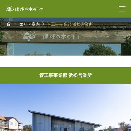



エリア案内
管工事事業部 浜松営業所
管工事事業部 浜松営業所